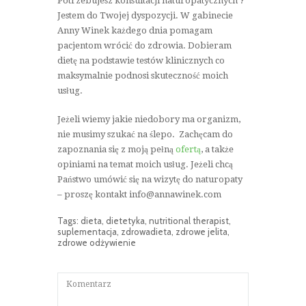
Potrzebujesz konsultacji naturopatycznych ?
Jestem do Twojej dyspozycji. W gabinecie
Anny Winek każdego dnia pomagam
pacjentom wrócić do zdrowia. Dobieram
dietę na podstawie testów klinicznych co
maksymalnie podnosi skuteczność moich
usług.
Jeżeli wiemy jakie niedobory ma organizm,
nie musimy szukać na ślepo. Zachęcam do
zapoznania się z moją pełną
ofertą
, a także
opiniami na temat moich usług. Jeżeli chcą
Państwo umówić się na wizytę do naturopaty
– proszę kontakt info@annawinek.com
Tags:
dieta
,
dietetyka
,
nutritional therapist
,
suplementacja
,
zdrowadieta
,
zdrowe jelita
,
zdrowe odżywienie