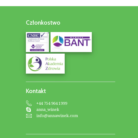
Członkostwo
Kontakt
+44 754 964 1999
anna_winek
info@annawinek.com