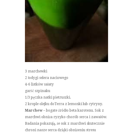
3 marchewki
2 łodygi selera naciowego
4-6 listków sałaty
garść szpinaku
1/3 pęczka natki pietruszki.
2 krople olejku doTerra z lemonki lub cytryny.
Marchew
– bogate źródło beta karotenu. Sok z
marchwi obniża ryzyko chorób serca i zawałów.
Badania pokazują, że sok z marchwi skutecznie
chroni nasze serca dzięki obniżeniu stresu