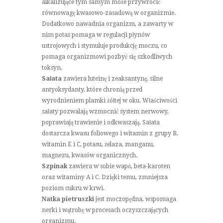
alkalizujące tym samym może przywrócić
równowagę kwasowo-zasadową w organizmie.
Dodatkowo nawadnia organizm, a zawarty w
nim potas pomaga w regulacji płynów
ustrojowych i stymuluje produkcję moczu, co
pomaga organizmowi pozbyć się szkodliwych
toksyn.
Sałata
zawiera luteinę i zeaksantynę, silne
antyoksydanty, które chronią przed
wyrodnieniem plamki żółtej w oku. Właściwości
sałaty pozwalają wzmocnić system nerwowy,
poprawiają trawienie i odkwaszają. Sałata
dostarcza kwasu foliowego i witamin z grupy B,
witamin E i C, potasu, żelaza, manganu,
magnezu, kwasów organicznych.
Szpinak
zawiera w sobie wapń, beta-karoten
oraz witaminy A i C. Dzięki temu, zmniejsza
poziom cukru w krwi.
Natka pietruszki
jest moczopędna, wspomaga
nerki i wątrobę w procesach oczyszczających
organizmu.