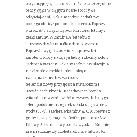
oksydacyjnego, na który narażone są szczególnie
osoby żyjące w ciągłym stresie i osoby źle
odżywiające się. Sok z marchwi dodatkowo
pomaga obniżyć poziom cholesterolu. Poprawia
wzrok. A to za sprawą beta-karotenu, luteiny i
zeaksantyny. Witamina A jest jedną z
kluczowych witamin dla ochrony wzroku.
Poprawia wygląd skóry to za sprawa beta-
karotenu, który nadaje jej ładny i złocisty kolor.
Ochrona wątroby. Sok z marchwi rewelacyjnie
radzi sobie z rozkładaniem toksyn
nagromadzonych w wątrobie.
Seler naciowy
przyspiesza metabolizm i
ułatwia odchudzanie. Dodatkowo to bomba
witamin oraz właściwości odżywczych. Łodyga
selera podobnie jak ogórek składa się głównie z
wody (95%), zawiera witaminy A, C, K i pewne z
grupy B, wapń, magnez, fosfor, potas oraz kwas
foliowy. Seler naciowy obniża wysokie ciśnienie
krwi, redukuje zły cholesterol, ma właściwości