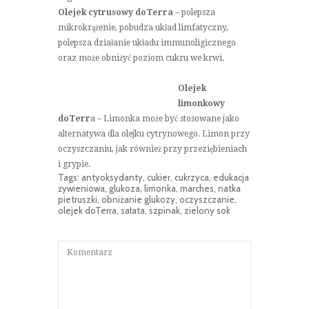
Olejek cytrusowy doTerra
– polepsza
mikrokrążenie, pobudza układ limfatyczny,
polepsza działanie układu immunoligicznego
oraz może obniżyć poziom cukru we krwi.
Olejek
limonkowy
doTerr
a – Limonka może być stosowane jako
alternatywa dla olejku cytrynowego. Limon przy
oczyszczaniu, jak również przy przeziębieniach
i grypie.
Tags:
antyoksydanty
,
cukier
,
cukrzyca
,
edukacja
żywieniowa
,
glukoza
,
limonka
,
marches
,
natka
pietruszki
,
obniżanie glukozy
,
oczyszczanie
,
olejek doTerra
,
sałata
,
szpinak
,
zielony sok