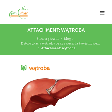
ATTACHMENT: WĄTROBA
Strona główna
Blog
Detoksykacja wątroby oraz zalecenia żywieniowe...
Attachment: wątroba
wątroba