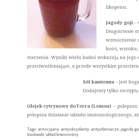
likopenu.
Jagody goji
– 
Długotrwałe s
wzmocnienie s
kości, wzroku,
starzenia. Wyniki wielu badań wskazują na jego 
przeciwutleniające, a przede wszystkim przeci
Sól kamienna
– jest bog
Dodajemy tylko szczyptę
Olejek cytrynowy doTerra (Lemon)
– polepsza 
polepsza działanie układu immunologicznego, an
Tags:
antocyjany
,
antyoksydanty
,
antyutleniacze
,
jagody go
truskawki
,
układ krwionośny