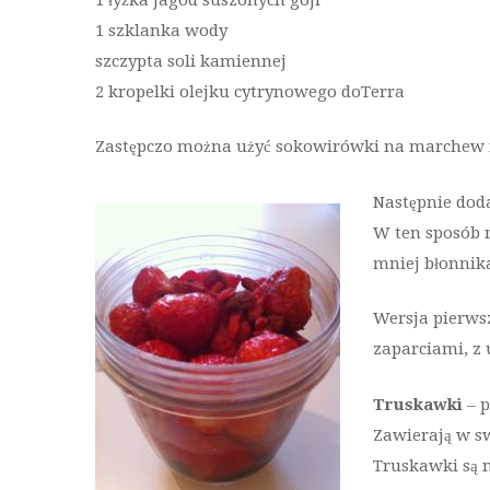
1 szklanka wody
szczypta soli kamiennej
2 kropelki olejku cytrynowego doTerra
Zastępczo można użyć sokowirówki na marchew i
Następnie dod
W ten sposób n
mniej błonnik
Wersja pierwsz
zaparciami, z 
Truskawki
– p
Zawierają w sw
Truskawki są 