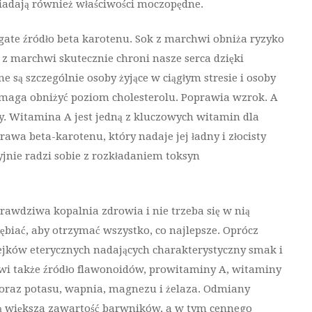
iadają również właściwości moczopędne.
gate źródło beta karotenu. Sok z marchwi obniża ryzyko
 z marchwi skutecznie chroni nasze serca dzięki
 są szczególnie osoby żyjące w ciągłym stresie i osoby
omaga obniżyć poziom cholesterolu. Poprawia wzrok. A
ny. Witamina A jest jedną z kluczowych witamin dla
wa beta-karotenu, który nadaje jej ładny i złocisty
jnie radzi sobie z rozkładaniem toksyn
prawdziwa kopalnia zdrowia i nie trzeba się w nią
łębiać, aby otrzymać wszystko, co najlepsze. Oprócz
ejków eterycznych nadających charakterystyczny smak i
wi także źródło flawonoidów, prowitaminy A, witaminy
 oraz potasu, wapnia, magnezu i żelaza. Odmiany
 większa zawartość barwników, a w tym cennego