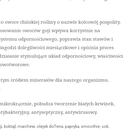
to owoce chińskiej rośliny o nazwie kolcowój pospolity.
tosowanie owoców goji wpływa korzystnie na
ystemu odpornościowego, poprawia stan stawów i
 łagodzi dolegliwości miesiączkowe i opóźnia proces
działanie stymulujące układ odpornościowy, właściwości
wnowotworowe.
atym źródłem minerałów dla naszego organizmu.
.
mikrokrążenie, pobudza tworzenie białych krwinek,
tybakteryjny, antyseptyczny, antywirusowy.
ji
,
koktajl
,
marchew
,
olejek doTerra
,
papryka
,
smoothie
,
sok
,