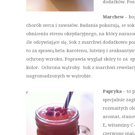
dodatków. Pos
Marchew
– bo
chorób serca i zawałów. Badania pokazują, że sok
obniżeniu stresu oksydacyjnego, na który narażone
źle odżywiające się. Sok z marchwi dodatkowo p
to za sprawą beta-karotenu, luteiny i zeaksanty
ochrony wzroku. Poprawia wygląd skóry to za spra
kolor. Ochrona wątroby. Sok z marchwi rewelacy
nagromadzonych w wątrobie.
Papryka
– to 
specjalnie zag
rozmaitych ol
aromat, stano
E, witaminy C
czerwone mają