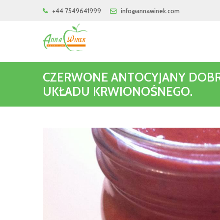
+44 7549641999
info@annawinek.com
CZERWONE ANTOCYJANY DOB
UKŁADU KRWIONOŚNEGO.