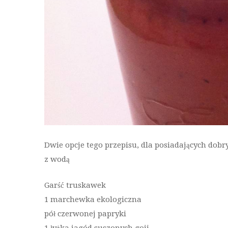
Dwie opcje tego przepisu, dla posiadających dobr
z wodą
Garść truskawek
1 marchewka ekologiczna
pół czerwonej papryki
1 łyżka jagód suszonych goji