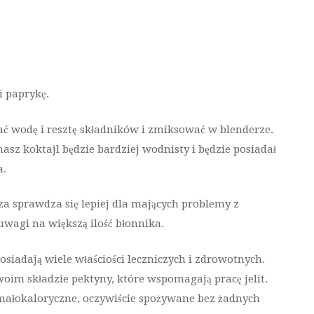
 paprykę.
ać wodę i resztę składników i zmiksować w blenderze.
asz koktajl będzie bardziej wodnisty i będzie posiadał
a.
a sprawdza się lepiej dla mających problemy z
uwagi na większą ilość błonnika.
osiadają wiele właściości leczniczych i zdrowotnych.
oim składzie pektyny, które wspomagają pracę jelit.
małokaloryczne, oczywiście spożywane bez żadnych