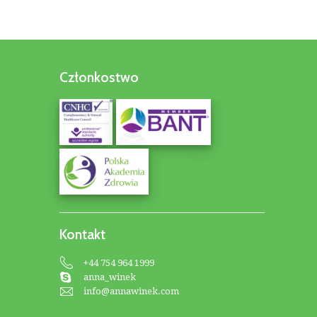
Członkostwo
Kontakt
+44 754 964 1999
anna_winek
info@annawinek.com